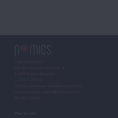
Menu
de
Liège Science Park
bas
Rue des Chasseurs Ardennais, 4
de
B-4031 Angleur (Belgique)
page
+32(0)4 372 93 42
Contact commercial:
sales@nomicscare.com
Contact support:
support@nomicscare.com
BE 0477 566 335
Plan du site