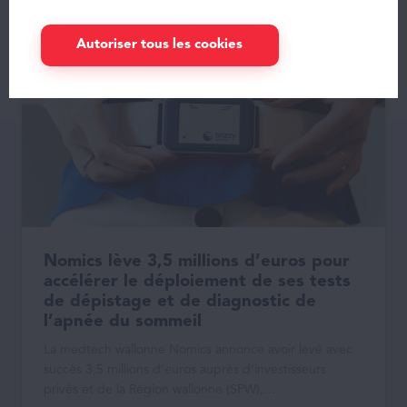
Blog
Autoriser tous les cookies
FAQ
Mon espace
FR
Nomics lève 3,5 millions d’euros pour
accélérer le déploiement de ses tests
de dépistage et de diagnostic de
l’apnée du sommeil
La medtech wallonne Nomics annonce avoir levé avec
succès 3,5 millions d’euros auprès d’investisseurs
privés et de la Région wallonne (SPW),…