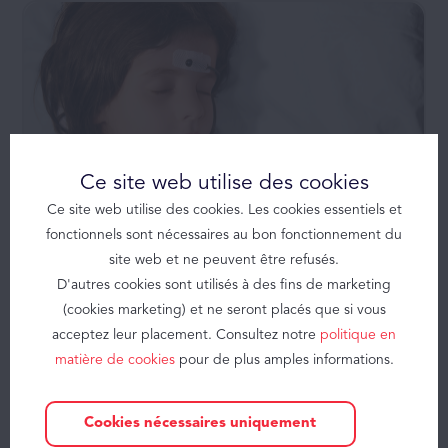
Solutions
Produits
Brizzy
Brizzy+
Ce site web utilise des cookies
Somnolter
Ce site web utilise des cookies. Les cookies essentiels et
JAWAC
fonctionnels sont nécessaires au bon fonctionnement du
Nouveaux éclairages sur les troubles
site web et ne peuvent être refusés.
Apnée Obstructive du
respiratoires du sommeil chez l'enfant
D'autres cookies sont utilisés à des fins de marketing
Sommeil
par le Dr. Nicolas Stefenatto
(cookies marketing) et ne seront placés que si vous
L'apnée du sommeil est souvent associée aux adultes,
acceptez leur placement. Consultez notre
politique en
À propos
notamment les plus âgés. Cependant, ce trouble peut
matière de cookies
pour de plus amples informations.
également toucher les enfants,…
Contact
Lire plus
Cookies nécessaires uniquement
Publications